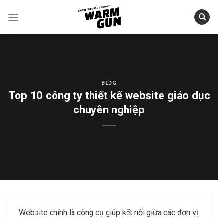
Skip
to
content
BLOG
Top 10 công ty thiết kế website giáo dục
chuyên nghiệp
Website chính là công cụ giúp kết nối giữa các đơn vị