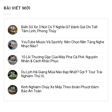
BÀI VIẾT MỚI
Biển Số Xe 3 Nút Có Ý Nghĩa Gì? Đánh Giá Chi Tiết
13
Tâm Linh, Phong Thủy
Th2
YouTube Music Và Spotify: Nên Chọn Nền Tảng Nghe
05
Nhạc Nào?
Th1
10 Lỗi Thường Gặp Của Máy Pha Cà Phê: Nguyên
05
Nhân & Cách Khắc Phục
Th12
Du Lịch Hà Giang Mùa Nào Đẹp Nhất? Gợi Ý Tour Trải
12
Nghiệm Thú Vị
Th11
Kinh Nghiệm Chạy Xe Máy Theo Đoàn Phượt Đảm
10
Bảo An Toàn
Th11