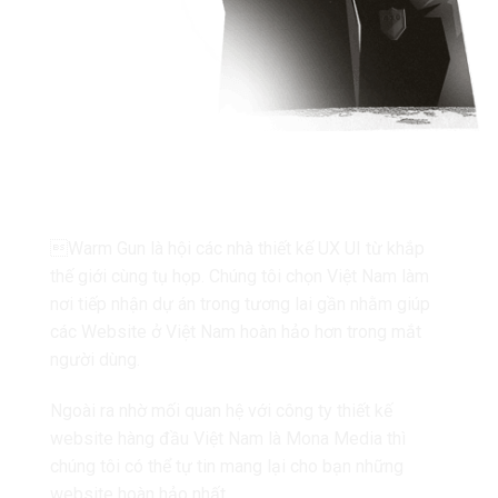
CHÚNG TÔI LÀ WARM GUN
Warm Gun là hội các nhà thiết kế UX UI từ khắp
thế giới cùng tụ họp. Chúng tôi chọn Việt Nam làm
nơi tiếp nhận dự án trong tương lai gần nhằm giúp
các Website ở Việt Nam hoàn hảo hơn trong mắt
người dùng.
Ngoài ra nhờ mối quan hệ với
công ty thiết kế
website hàng đầu Việt Nam là Mona Media
thì
chúng tôi có thể tự tin mang lại cho bạn những
website hoàn hảo nhất.