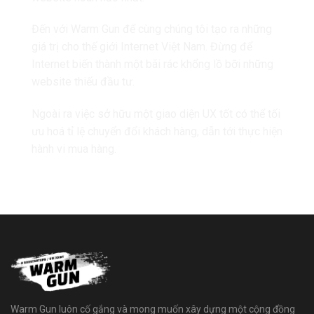
Đến với Warm Gun để cùng chúng tôi tạo ra những
giá trị cho thế giới Internet Việt Nam. Đừng để
Internet biến thành một bãi rác khổng lồ bỡi những
website thiếu đầu tư.
Ngoài ra việc sở hữu một giao diện UX tốt có thể
tối
ưu hoá tỉ lệ chuyển đổi khách hàng
, dẫn tới thực hiện
hành vi mua hàng.
Warm Gun luôn cố gắng và mong muốn xây dựng một cộng đồng