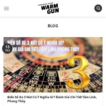
Skip
to
content
BLOG
13
Th2
Biển Số Xe 3 Nút Có Ý Nghĩa Gì? Đánh Giá Chi Tiết Tâm Linh,
Phong Thủy