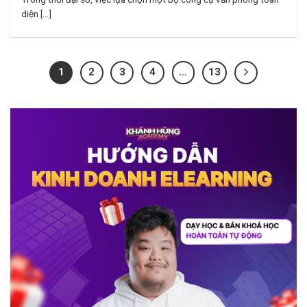
diện [...]
1
2
3
4
…
13