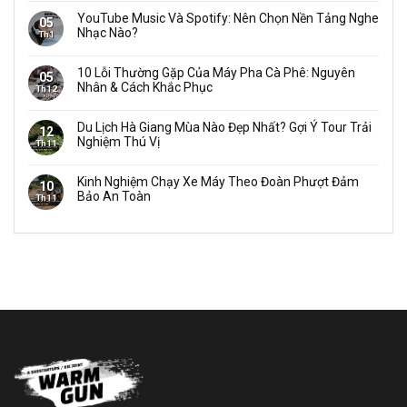
YouTube Music Và Spotify: Nên Chọn Nền Tảng Nghe
05
Nhạc Nào?
Th1
10 Lỗi Thường Gặp Của Máy Pha Cà Phê: Nguyên
05
Nhân & Cách Khắc Phục
Th12
Du Lịch Hà Giang Mùa Nào Đẹp Nhất? Gợi Ý Tour Trải
12
Nghiệm Thú Vị
Th11
Kinh Nghiệm Chạy Xe Máy Theo Đoàn Phượt Đảm
10
Bảo An Toàn
Th11