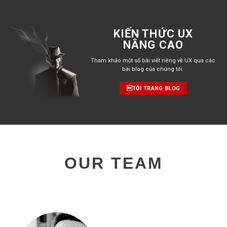
KIẾN THỨC UX
NÂNG CAO
Tham khảo một số bài viết riêng về UX qua các
bài blog của chúng tôi.
TỚI TRANG BLOG
OUR TEAM