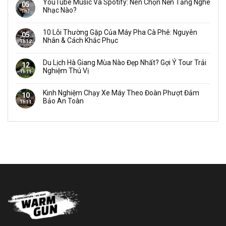
YouTube Music Và Spotify: Nên Chọn Nền Tảng Nghe
05
Nhạc Nào?
Th1
10 Lỗi Thường Gặp Của Máy Pha Cà Phê: Nguyên
05
Nhân & Cách Khắc Phục
Th12
Du Lịch Hà Giang Mùa Nào Đẹp Nhất? Gợi Ý Tour Trải
12
Nghiệm Thú Vị
Th11
Kinh Nghiệm Chạy Xe Máy Theo Đoàn Phượt Đảm
10
Bảo An Toàn
Th11