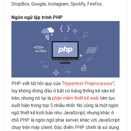
DropBox, Google, Instagram, Spotify, Firefox…
Ngôn ngữ lập trình PHP
PHP viết tắt hồi quy của “
Hypertext Preprocessor
“,
tuy không đứng đầu ở bất cứ bảng thống kê nào kể
trên, nhưng nó lại là
phần mềm thiết kế web
liên tục
xuất hiện trong top 5 nhiều nhất. Nó cũng là một ngôn
ngữ thiết kế kịch bản như JavaScript, nhưng khác ở
chỗ PHP là ngôn ngữ phía server, khác với JavaScript
chạy trên máy client. Đặc điểm PHP chính là sử dụng