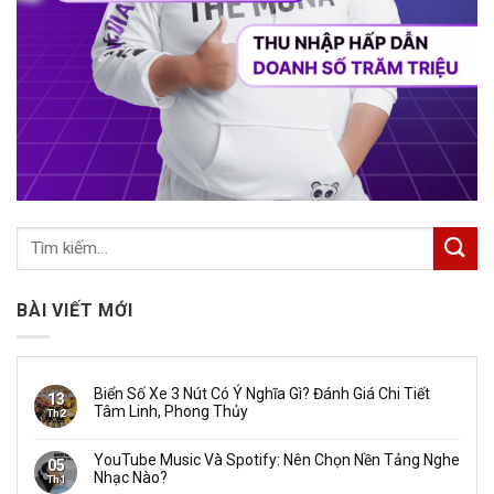
BÀI VIẾT MỚI
Biển Số Xe 3 Nút Có Ý Nghĩa Gì? Đánh Giá Chi Tiết
13
Tâm Linh, Phong Thủy
Th2
YouTube Music Và Spotify: Nên Chọn Nền Tảng Nghe
05
Nhạc Nào?
Th1