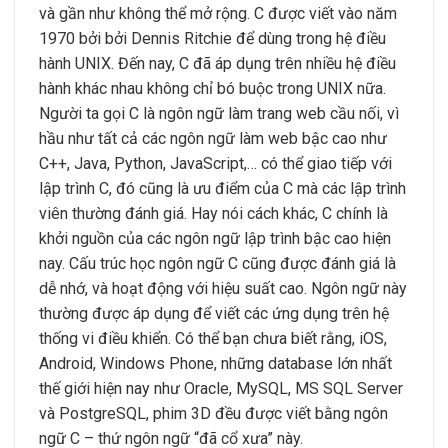
và gần như không thể mở rộng. C được viết vào năm
1970 bởi bởi Dennis Ritchie để dùng trong hệ điều
hành UNIX. Đến nay, C đã áp dụng trên nhiều hệ điều
hành khác nhau không chỉ bó buộc trong UNIX nữa.
Người ta gọi C là ngôn ngữ làm trang web cầu nối, vì
hầu như tất cả các ngôn ngữ làm web bậc cao như
C++, Java, Python, JavaScript,… có thể giao tiếp với
lập trình C, đó cũng là ưu điểm của C mà các lập trình
viên thường đánh giá. Hay nói cách khác, C chính là
khởi nguồn của các ngôn ngữ lập trình bậc cao hiện
nay. Cấu trúc học ngôn ngữ C cũng được đánh giá là
dễ nhớ, và hoạt động với hiệu suất cao. Ngôn ngữ này
thường được áp dụng để viết các ứng dụng trên hệ
thống vi điều khiển. Có thể bạn chưa biết rằng, iOS,
Android, Windows Phone, những database lớn nhất
thế giới hiện nay như Oracle, MySQL, MS SQL Server
và PostgreSQL, phim 3D đều được viết bằng ngôn
ngữ C – thứ ngôn ngữ “đã cổ xưa” này.