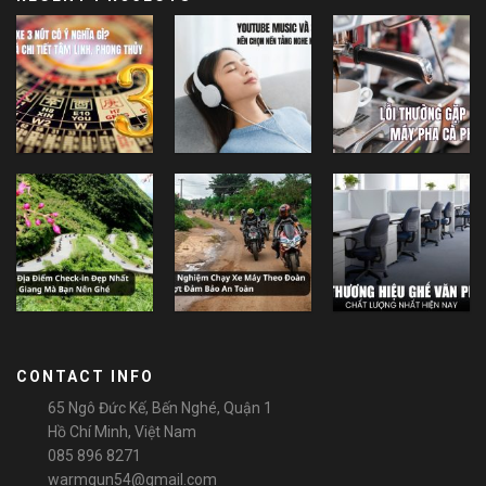
CONTACT INFO
65 Ngô Đức Kế, Bến Nghé, Quận 1
Hồ Chí Minh, Việt Nam
085 896 8271
warmgun54@gmail.com