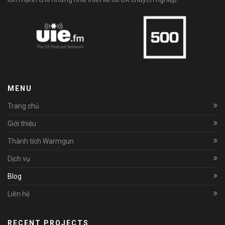
MENU
Trang chủ
Giới thiệu
Thành tích Warmgun
Dịch vụ
Blog
Liên hệ
RECENT PROJECTS