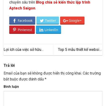
chuyên sâu trên
Blog chia sẻ kiến thức lập trình
Aptech Saigon
.
Facebook
Twitter
Google+
Pinterest
LinkedIn
Lợi ích của việc sở hữu
Top 5 mẫu thiết kế website
website khách sạn mang lại
spa đẹp trong năm 2021
cho chủ doanh nghiệp
Trả lời
Email của bạn sẽ không được hiển thị công khai.
Các trường
bắt buộc được đánh dấu
*
Bình luận