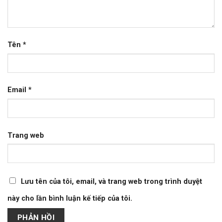
Tên
*
Email
*
Trang web
Lưu tên của tôi, email, và trang web trong trình duyệt
này cho lần bình luận kế tiếp của tôi.