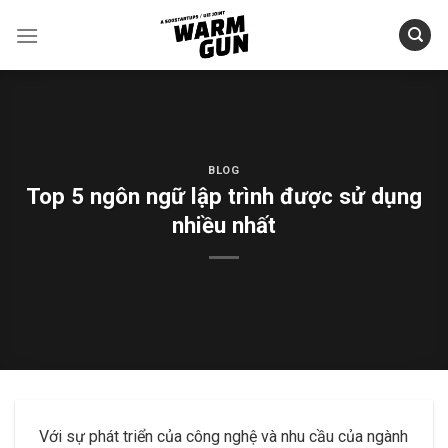
Skip
to
content
BLOG
Top 5 ngôn ngữ lập trình được sử dụng
nhiều nhất
Với sự phát triển của công nghệ và nhu cầu của ngành