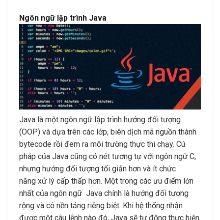
Ngôn ngữ lập trình Java
Java là một ngôn ngữ lập trình hướng đối tượng
(OOP) và dựa trên các lớp, biên dịch mã nguồn thành
bytecode rồi đem ra môi trường thực thi chạy. Cú
pháp của Java cũng có nét tương tự với ngôn ngữ C,
nhưng hướng đối tượng tối giản hơn và ít chức
năng xử lý cấp thấp hơn. Một trong các ưu điểm lớn
nhất của ngôn ngữ Java chính là hướng đối tượng
rộng và có nền tảng riêng biệt. Khi hệ thống nhận
được một câu lệnh nào đó, Java sẽ tự động thực hiện