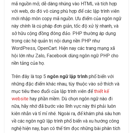
mã nguồn mở, dễ dàng nhúng vào HTML và tích hợp
với web, do đó vô cùng phù hợp để các lập trình viên
mới nhập môn copy mã nguồn. Ưu điểm của ngôn ngữ
này chính là cú pháp đơn giản, tốc độ xử lý nhanh, và
sở hữu cộng đồng đông đảo. PHP thường áp dụng
trong các hệ quản trị nội dung nền PHP như
WordPress, OpenCart. Hiện nay các trang mạng xã
hội lớn như Zalo, Facebook dùng ngôn ngữ PHP cho
nền tảng của họ.
Trên đây là top 5
ngôn ngữ lập trình
phổ biến với
những đặc điểm khác nhau, tùy thuộc vào sở thích và
mục tiêu theo đuổi của lập trình viên để
thiết kế
website
hay phần mềm. Dù chọn ngôn ngữ nào đi
nữa, hãy nhớ đã bước vào lĩnh vực này thì phải luôn
kiên nhẫn và tỉ mỉ nhé. Ngoài ra, để khám phá sâu hơn
về các ngôn ngữ lập trình phổ biến và xu hướng công
nghệ hiện nay, bạn có thể tìm đọc những bài phân tích