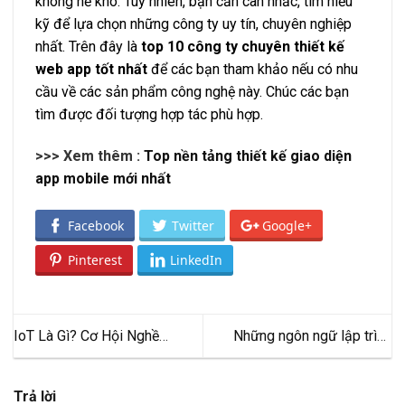
không hề khó. Tuy nhiên, bạn cần cân nhắc, tìm hiểu
kỹ để lựa chọn những công ty uy tín, chuyên nghiệp
nhất. Trên đây là
top 10 công ty chuyên thiết kế
web app tốt nhất
để các bạn tham khảo nếu có nhu
cầu về các sản phẩm công nghệ này. Chúc các bạn
tìm được đối tượng hợp tác phù hợp.
>>> Xem thêm :
Top nền tảng thiết kế giao diện
app mobile mới nhất
Facebook
Twitter
Google+
Pinterest
LinkedIn
IoT Là Gì? Cơ Hội Nghề
Những ngôn ngữ lập trình
Nghiệp Của Ngành IoT Hiện
thịnh hành nhất hiện nay
Nay
Trả lời