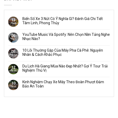
Biển Số Xe 3 Nút Có Ý Nghĩa Gì? Đánh Giá Chi Tiết
13
Tâm Linh, Phong Thủy
Th2
YouTube Music Và Spotify: Nên Chọn Nền Tảng Nghe
05
Nhạc Nào?
Th1
10 Lỗi Thường Gặp Của Máy Pha Cà Phê: Nguyên
05
Nhân & Cách Khắc Phục
Th12
Du Lịch Hà Giang Mùa Nào Đẹp Nhất? Gợi Ý Tour Trải
12
Nghiệm Thú Vị
Th11
Kinh Nghiệm Chạy Xe Máy Theo Đoàn Phượt Đảm
10
Bảo An Toàn
Th11