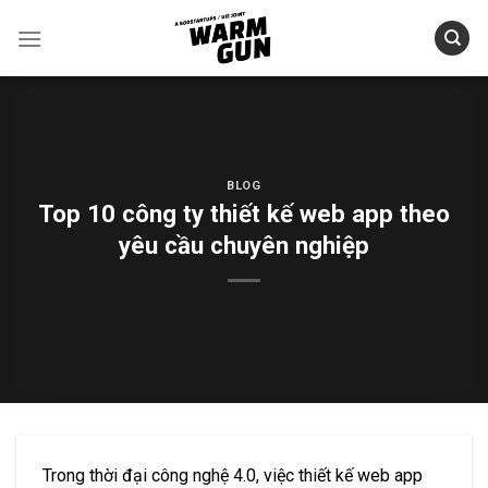
Skip
to
content
BLOG
Top 10 công ty thiết kế web app theo
yêu cầu chuyên nghiệp
Trong thời đại công nghệ 4.0, việc thiết kế web app