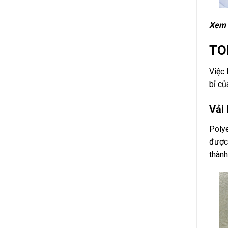
Xem 
TOP
Việc 
bỉ củ
Vải
Polye
được 
thành