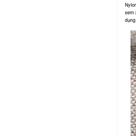
Nylon
xem x
dụng 