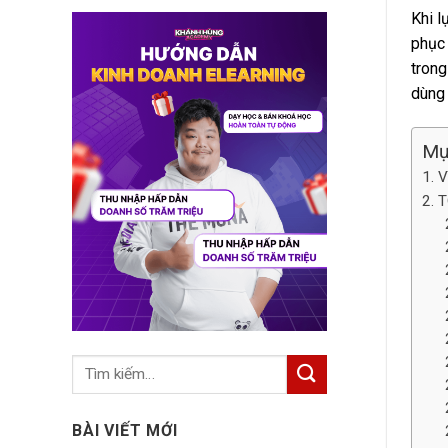
Khi 
phục 
trong
dùng 
Mụ
V
T
BÀI VIẾT MỚI