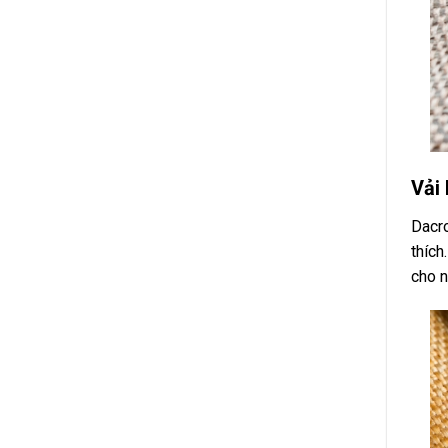
Vải
Dacro
thích
cho n