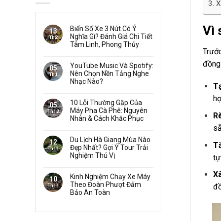
X
Vì 
Biển Số Xe 3 Nút Có Ý
13
Nghĩa Gì? Đánh Giá Chi Tiết
Th2
Tâm Linh, Phong Thủy
Trước
đồng 
YouTube Music Và Spotify:
05
Nên Chọn Nền Tảng Nghe
Th1
Nhạc Nào?
Tạ
họ
10 Lỗi Thường Gặp Của
05
Máy Pha Cà Phê: Nguyên
Th12
Rè
Nhân & Cách Khắc Phục
sẵ
Du Lịch Hà Giang Mùa Nào
12
Tă
Đẹp Nhất? Gợi Ý Tour Trải
Th11
Nghiệm Thú Vị
tự
Xâ
Kinh Nghiệm Chạy Xe Máy
10
Theo Đoàn Phượt Đảm
đồ
Th11
Bảo An Toàn