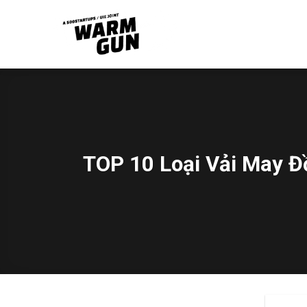
Skip
to
content
TOP 10 Loại Vải May Đ