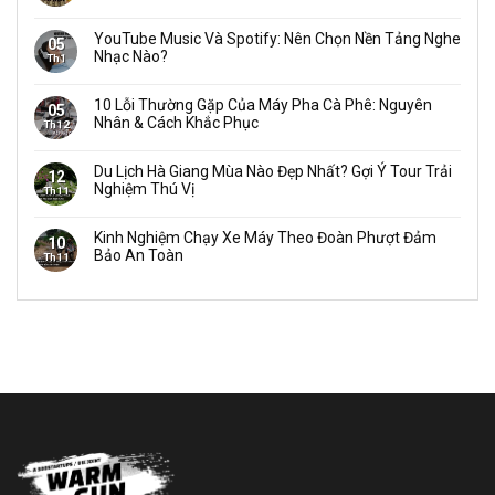
YouTube Music Và Spotify: Nên Chọn Nền Tảng Nghe
05
Nhạc Nào?
Th1
10 Lỗi Thường Gặp Của Máy Pha Cà Phê: Nguyên
05
Nhân & Cách Khắc Phục
Th12
Du Lịch Hà Giang Mùa Nào Đẹp Nhất? Gợi Ý Tour Trải
12
Nghiệm Thú Vị
Th11
Kinh Nghiệm Chạy Xe Máy Theo Đoàn Phượt Đảm
10
Bảo An Toàn
Th11