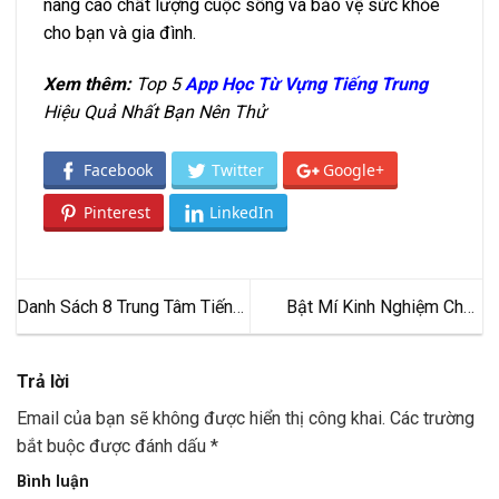
nâng cao chất lượng cuộc sống và bảo vệ sức khỏe
cho bạn và gia đình.
Xem thêm:
Top 5
App Học Từ Vựng Tiếng Trung
Hiệu Quả Nhất Bạn Nên Thử
Facebook
Twitter
Google+
Pinterest
LinkedIn
Danh Sách 8 Trung Tâm Tiếng
Bật Mí Kinh Nghiệm Chọn
Anh Giao Tiếp TPHCM Tốt
Gạch Lát Nền Phù Hợp
Nhất
Trả lời
Email của bạn sẽ không được hiển thị công khai.
Các trường
bắt buộc được đánh dấu
*
Bình luận