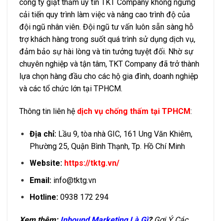
công ty giặt thảm uy tín TKT Company không ngừng
cải tiến quy trình làm việc và nâng cao trình độ của
đội ngũ nhân viên. Đội ngũ tư vấn luôn sẵn sàng hỗ
trợ khách hàng trong suốt quá trình sử dụng dịch vụ,
đảm bảo sự hài lòng và tin tưởng tuyệt đối. Nhờ sự
chuyên nghiệp và tận tâm, TKT Company đã trở thành
lựa chọn hàng đầu cho các hộ gia đình, doanh nghiệp
và các tổ chức lớn tại TPHCM.
Thông tin liên hệ
dịch vụ chống thấm tại TPHCM
:
Địa chỉ:
Lầu 9, tòa nhà GIC, 161 Ung Văn Khiêm,
Phường 25, Quận Bình Thạnh, Tp. Hồ Chí Minh
Website:
https://tktg.vn/
Email:
info@tktg.vn
Hotline:
0938 172 294
Xem thêm:
Inbound Marketing Là Gì
?
Gợi Ý Các