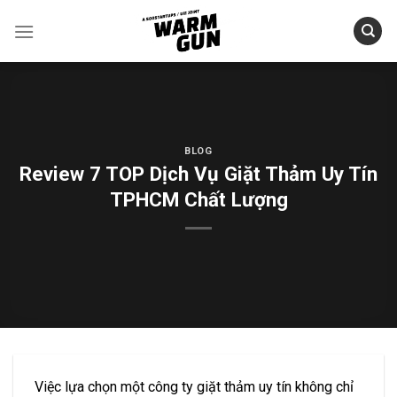
Skip
to
content
BLOG
Review 7 TOP Dịch Vụ Giặt Thảm Uy Tín
TPHCM Chất Lượng
Việc lựa chọn một công ty giặt thảm uy tín không chỉ