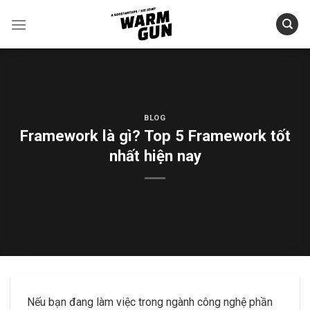
Skip
to
content
BLOG
Framework là gì? Top 5 Framework tốt
nhất hiện nay
Nếu bạn đang làm việc trong ngành công nghệ phần