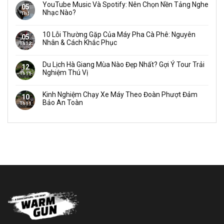
YouTube Music Và Spotify: Nên Chọn Nền Tảng Nghe
05
Nhạc Nào?
Th1
10 Lỗi Thường Gặp Của Máy Pha Cà Phê: Nguyên
05
Nhân & Cách Khắc Phục
Th12
Du Lịch Hà Giang Mùa Nào Đẹp Nhất? Gợi Ý Tour Trải
12
Nghiệm Thú Vị
Th11
Kinh Nghiệm Chạy Xe Máy Theo Đoàn Phượt Đảm
10
Bảo An Toàn
Th11