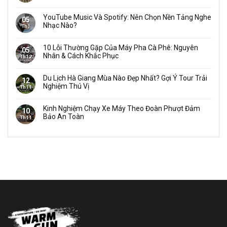
YouTube Music Và Spotify: Nên Chọn Nền Tảng Nghe
05
Nhạc Nào?
Th1
10 Lỗi Thường Gặp Của Máy Pha Cà Phê: Nguyên
05
Nhân & Cách Khắc Phục
Th12
Du Lịch Hà Giang Mùa Nào Đẹp Nhất? Gợi Ý Tour Trải
12
Nghiệm Thú Vị
Th11
Kinh Nghiệm Chạy Xe Máy Theo Đoàn Phượt Đảm
10
Bảo An Toàn
Th11