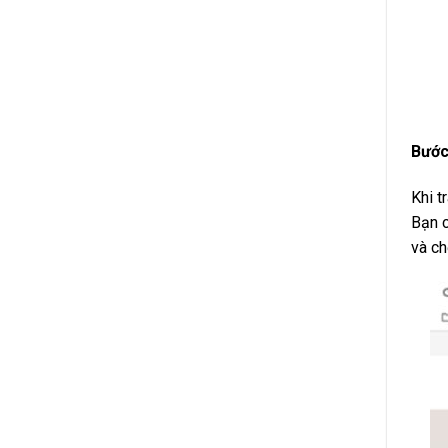
Bước
Khi t
Bạn c
và ch