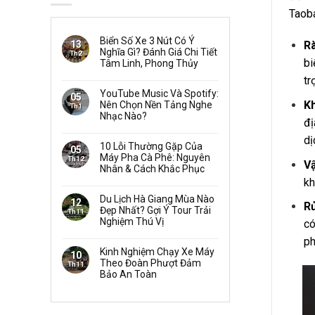
Taoba
Biển Số Xe 3 Nút Có Ý
13
R
Nghĩa Gì? Đánh Giá Chi Tiết
Th2
bi
Tâm Linh, Phong Thủy
tr
YouTube Music Và Spotify:
05
Kh
Nên Chọn Nền Tảng Nghe
Th1
Nhạc Nào?
đị
dị
10 Lỗi Thường Gặp Của
05
Máy Pha Cà Phê: Nguyên
Th12
Vậ
Nhân & Cách Khắc Phục
kh
Du Lịch Hà Giang Mùa Nào
12
Rủ
Đẹp Nhất? Gợi Ý Tour Trải
Th11
Nghiệm Thú Vị
có
ph
Kinh Nghiệm Chạy Xe Máy
10
Theo Đoàn Phượt Đảm
Th11
Bảo An Toàn