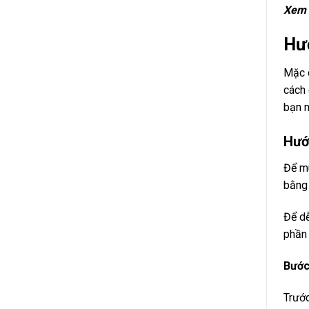
Xem 
Hư
Mặc d
cách 
bạn n
Hướ
Để mu
bằng 
Để dễ
phần 
Bước
Trước