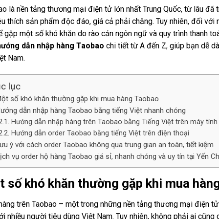
o là nền tảng thương mại điện tử lớn nhất Trung Quốc, từ lâu đã
u thích sản phẩm độc đáo, giá cả phải chăng. Tuy nhiên, đối vớ
ể gặp một số khó khăn do rào cản ngôn ngữ và quy trình thanh toá
hướng dẫn nhập hàng Taobao
chi tiết từ A đến Z, giúp bạn dễ
iệt Nam.
c lục
ột số khó khăn thường gặp khi mua hàng Taobao
ướng dẫn nhập hàng Taobao bằng tiếng Việt nhanh chóng
Hướng dẫn nhập hàng trên Taobao​ bằng Tiếng Việt trên máy tính
Hướng dẫn order Taobao bằng tiếng Việt trên điện thoại
ưu ý với cách order Taobao không qua trung gian​ an toàn, tiết kiệm
ịch vụ order hộ hàng Taobao giá sỉ, nhanh chóng và uy tín tại Yến Ch
t số khó khăn thường gặp khi mua hàn
àng trên Taobao – một trong những nền tảng thương mại điện tử l
ới nhiều người tiêu dùng Việt Nam. Tuy nhiên, không phải ai cũng 