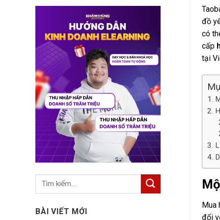
Taoba
đồ yê
có th
cấp
tại V
Mụ
M
H
L
D
Mộ
Mua h
BÀI VIẾT MỚI
đối v