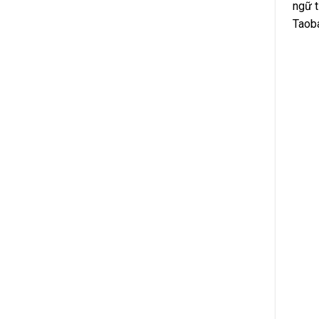
ngữ t
Taoba