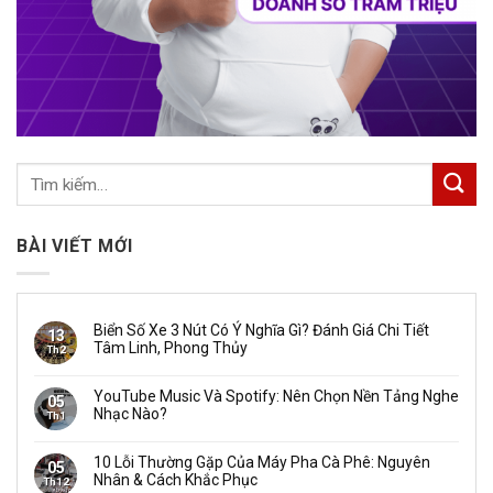
BÀI VIẾT MỚI
Biển Số Xe 3 Nút Có Ý Nghĩa Gì? Đánh Giá Chi Tiết
13
Tâm Linh, Phong Thủy
Th2
YouTube Music Và Spotify: Nên Chọn Nền Tảng Nghe
05
Nhạc Nào?
Th1
10 Lỗi Thường Gặp Của Máy Pha Cà Phê: Nguyên
05
Nhân & Cách Khắc Phục
Th12