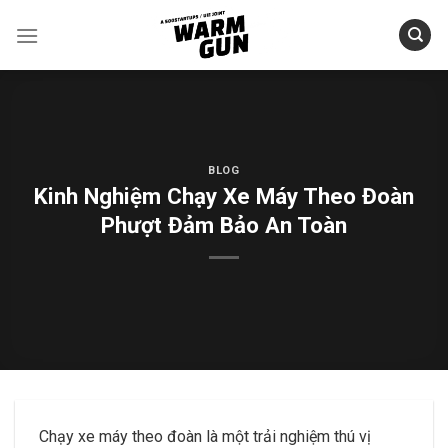
Skip
to
content
BLOG
Kinh Nghiệm Chạy Xe Máy Theo Đoàn
Phượt Đảm Bảo An Toàn
Chạy xe máy theo đoàn là một trải nghiệm thú vị