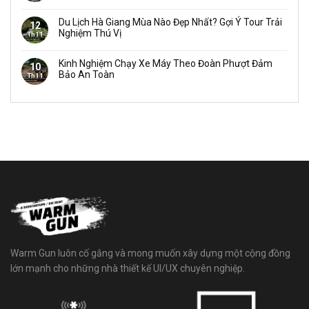
Du Lịch Hà Giang Mùa Nào Đẹp Nhất? Gợi Ý Tour Trải
12
Nghiệm Thú Vị
Th11
Kinh Nghiệm Chạy Xe Máy Theo Đoàn Phượt Đảm
10
Bảo An Toàn
Th11
Warm Gun luôn cố gắng và mong muốn xây dựng một cộng đồng
lớn mạnh cho những nhà thiết kế UI/UX chuyên nghiệp.