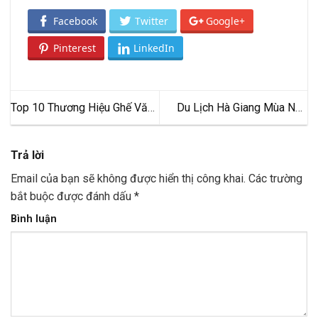
Facebook
Twitter
Google+
Pinterest
LinkedIn
Top 10 Thương Hiệu Ghế Văn
Du Lịch Hà Giang Mùa Nào
Phòng Chất Lượng Nhất Trên
Đẹp Nhất? Gợi Ý Tour Trải
Thị Trường
Nghiệm Thú Vị
Trả lời
Email của bạn sẽ không được hiển thị công khai.
Các trường
bắt buộc được đánh dấu
*
Bình luận