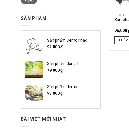
LỌC
DEMO
SẢN PHẨM
Sản ph
95,000
THÊM 
Sản phẩm Demo khác
92,000
₫
Sản phẩm dòng 1
79,000
₫
Sản phẩm demo
95,000
₫
BÀI VIẾT MỚI NHẤT