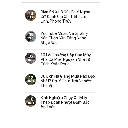
Biển Số Xe 3 Nút Có Ý Nghĩa
13
Gì? Đánh Giá Chi Tiết Tâm
Th2
Linh, Phong Thủy
YouTube Music Và Spotify:
05
Nên Chọn Nền Tảng Nghe
Th1
Nhạc Nào?
10 Lỗi Thường Gặp Của Máy
05
Pha Cà Phê: Nguyên Nhân &
Th12
Cách Khắc Phục
Du Lịch Hà Giang Mùa Nào Đẹp
12
Nhất? Gợi Ý Tour Trải Nghiệm
Th11
Thú Vị
Kinh Nghiệm Chạy Xe Máy
10
Theo Đoàn Phượt Đảm Bảo
Th11
An Toàn